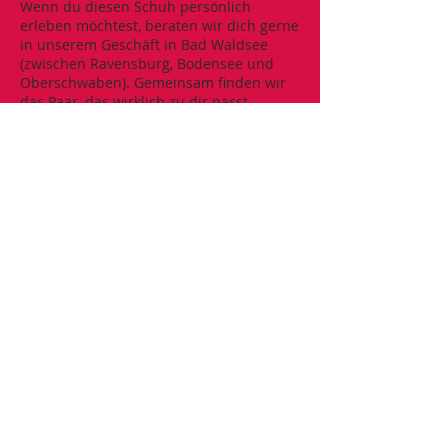
Wenn du diesen Schuh persönlich
erleben möchtest, beraten wir dich gerne
in unserem Geschäft in Bad Waldsee
(zwischen Ravensburg, Bodensee und
Oberschwaben). Gemeinsam finden wir
das Paar, das wirklich zu dir passt.
Ich wünsche Euch viel Spaß beim Stöbern.
Wenn Euch etwas auf der Seite gefallen
hat, setzt Euch bitte mit uns Per Mail
(
geiger-schuhe@web.de
) oder Telefon
(07524 / 1420) in Verbindung.
Auch wenn Euer Traumpaar nicht in der
richtigen Größe verfügbar ist, fertige ich
ihn in Eurer Größe an, sofern noch ein
Rohling vorhanden ist.