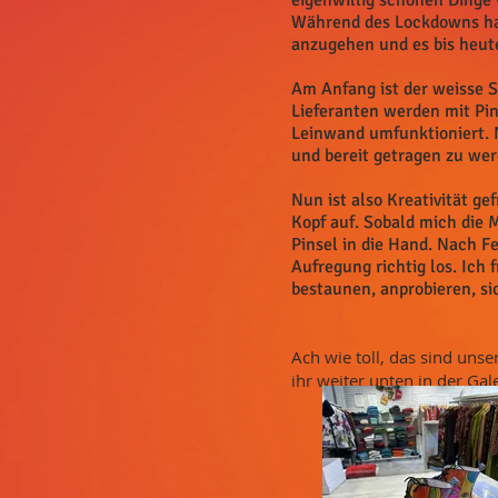
eigenwillig schönen Dinge v
Während des Lockdowns hat
anzugehen und es bis heut
Am Anfang ist der weisse 
Lieferanten werden mit Pi
Leinwand umfunktioniert. 
und bereit getragen zu wer
Nun ist also Kreativität g
Kopf auf. Sobald mich die 
Pinsel in die Hand. Nach F
Aufregung richtig los. Ich
bestaunen, anprobieren, si
Ach wie toll, das sind unse
ihr weiter unten in der Gal