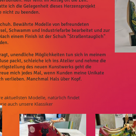
erbunden. Nur fehlt im Alltag oft die Zeit.
te ich die Gelegenheit dieses Herzensprojekt
e nicht zu beenden.
Schuh. Bewährte Modelle von befreundeten
nsel, Schwamm und Industriefarbe bearbeitet und zur
Nach einem Finish ist der Schuh "Straßentauglich"
den.
efragt, unendliche Möglichkeiten tun sich in meinem
Muse packt, schleiche ich ins Atelier und nehme die
ertigstellung des neuen Kunstwerks geht die
 freue mich jedes Mal, wenn Kunden meine Unikate
ch verlieben. Manchmal Hals über Kopf.
re aktuellsten Modelle, natürlich findet
erie auch unsere Klassiker