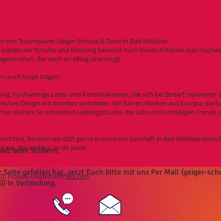
ahl von Traumpaare: Geiger Schuhe & Textil in Bad Waldsee.
wählen wir Schuhe und Kleidung bewusst nach klaren Kriterien aus: hochwer
agekomfort, der auch im Alltag überzeugt.
rn auch lange tragen.
ung, hochwertige Leder und Konstruktionen, die sich bei Bedarf reparieren o
iches Design mit Komfort verbinden. Wir führen Marken aus Europa, die fü
en stehen. So entstehen Lieblingsstücke, die sich von kurzlebigen Trends u
öchtest, beraten wir dich gerne in unserem Geschäft in Bad Waldsee (zwi
ar, das wirklich zu dir passt.
paß beim Stöbern.
eite gefallen hat, setzt Euch bitte mit uns Per Mail (
geiger-sc
. Proudly created with
Wix.com
0) in Verbindung.