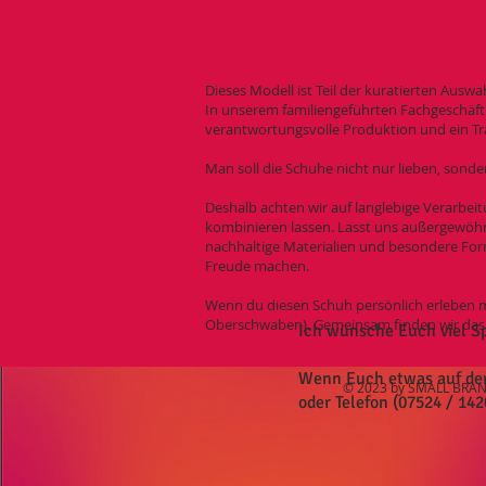
Dieses Modell ist Teil der kuratierten Ausw
In unserem familiengeführten Fachgeschäft 
verantwortungsvolle Produktion und ein Tr
Man soll die Schuhe nicht nur lieben, sonde
Deshalb achten wir auf langlebige Verarbeit
kombinieren lassen. Lasst uns außergewöhnl
nachhaltige Materialien und besondere Form
Freude machen.
Wenn du diesen Schuh persönlich erleben m
Oberschwaben). Gemeinsam finden wir das Pa
Ich wünsche Euch viel S
Wenn Euch etwas auf der S
© 2023 by SMALL BRAND
oder Telefon (07524 / 142