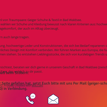
ahl von Traumpaare: Geiger Schuhe & Textil in Bad Waldsee.
wählen wir Schuhe und Kleidung bewusst nach klaren Kriterien aus: hochwer
agekomfort, der auch im Alltag überzeugt.
rn auch lange tragen.
ung, hochwertige Leder und Konstruktionen, die sich bei Bedarf reparieren o
iches Design mit Komfort verbinden. Wir führen Marken aus Europa, die fü
en stehen. So entstehen Lieblingsstücke, die sich von kurzlebigen Trends u
öchtest, beraten wir dich gerne in unserem Geschäft in Bad Waldsee (zwi
ar, das wirklich zu dir passt.
paß beim Stöbern.
eite gefallen hat, setzt Euch bitte mit uns Per Mail (
geiger-sc
. Proudly created with
Wix.com
0) in Verbindung.