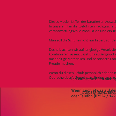
Dieses Modell ist Teil der kuratierten Ausw
In unserem familiengeführten Fachgeschäft 
verantwortungsvolle Produktion und ein Tr
Man soll die Schuhe nicht nur lieben, sonde
Deshalb achten wir auf langlebige Verarbeit
kombinieren lassen. Lasst uns außergewöhnl
nachhaltige Materialien und besondere Form
Freude machen.
Wenn du diesen Schuh persönlich erleben m
Oberschwaben). Gemeinsam finden wir das Pa
Ich wünsche Euch viel S
Wenn Euch etwas auf der S
© 2023 by SMALL BRAND
oder Telefon (07524 / 142