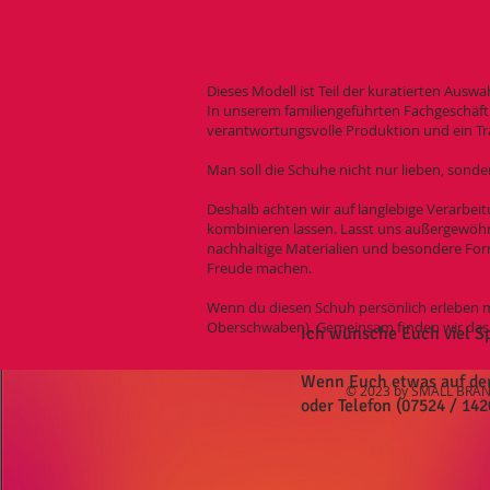
Dieses Modell ist Teil der kuratierten Ausw
In unserem familiengeführten Fachgeschäft 
verantwortungsvolle Produktion und ein Tr
Man soll die Schuhe nicht nur lieben, sonde
Deshalb achten wir auf langlebige Verarbeit
kombinieren lassen. Lasst uns außergewöhnl
nachhaltige Materialien und besondere Form
Freude machen.
Wenn du diesen Schuh persönlich erleben m
Oberschwaben). Gemeinsam finden wir das Pa
Ich wünsche Euch viel S
Wenn Euch etwas auf der S
© 2023 by SMALL BRAND
oder Telefon (07524 / 142