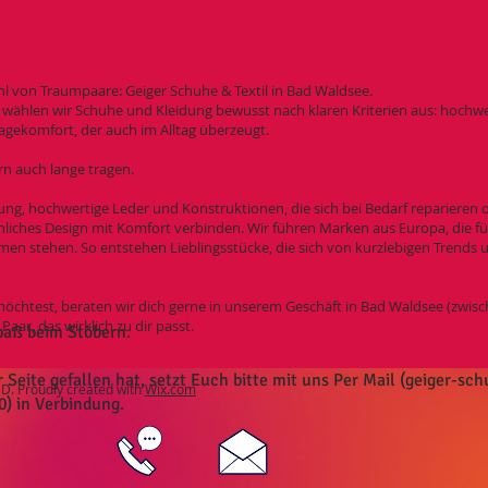
ahl von Traumpaare: Geiger Schuhe & Textil in Bad Waldsee.
wählen wir Schuhe und Kleidung bewusst nach klaren Kriterien aus: hochwer
agekomfort, der auch im Alltag überzeugt.
rn auch lange tragen.
ung, hochwertige Leder und Konstruktionen, die sich bei Bedarf reparieren o
iches Design mit Komfort verbinden. Wir führen Marken aus Europa, die fü
en stehen. So entstehen Lieblingsstücke, die sich von kurzlebigen Trends u
öchtest, beraten wir dich gerne in unserem Geschäft in Bad Waldsee (zwi
ar, das wirklich zu dir passt.
paß beim Stöbern.
eite gefallen hat, setzt Euch bitte mit uns Per Mail (
geiger-sc
. Proudly created with
Wix.com
0) in Verbindung.