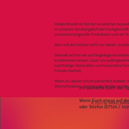
Dieses Modell ist Teil der kuratierten Ausw
In unserem familiengeführten Fachgeschäft 
verantwortungsvolle Produktion und ein Tr
Man soll die Schuhe nicht nur lieben, sonde
Deshalb achten wir auf langlebige Verarbeit
kombinieren lassen. Lasst uns außergewöhnl
nachhaltige Materialien und besondere Form
Freude machen.
Wenn du diesen Schuh persönlich erleben m
Oberschwaben). Gemeinsam finden wir das Pa
Ich wünsche Euch viel S
Wenn Euch etwas auf der S
© 2023 by SMALL BRAND
oder Telefon (07524 / 142