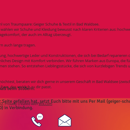
ahl von Traumpaare: Geiger Schuhe & Textil in Bad Waldsee.
wählen wir Schuhe und Kleidung bewusst nach klaren Kriterien aus: hochwer
agekomfort, der auch im Alltag überzeugt.
rn auch lange tragen.
ung, hochwertige Leder und Konstruktionen, die sich bei Bedarf reparieren o
iches Design mit Komfort verbinden. Wir führen Marken aus Europa, die fü
en stehen. So entstehen Lieblingsstücke, die sich von kurzlebigen Trends u
öchtest, beraten wir dich gerne in unserem Geschäft in Bad Waldsee (zwi
ar, das wirklich zu dir passt.
paß beim Stöbern.
eite gefallen hat, setzt Euch bitte mit uns Per Mail (
geiger-sc
. Proudly created with
Wix.com
0) in Verbindung.