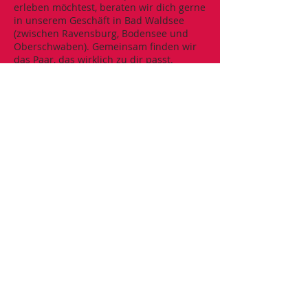
erleben möchtest, beraten wir dich gerne
in unserem Geschäft in Bad Waldsee
(zwischen Ravensburg, Bodensee und
Oberschwaben). Gemeinsam finden wir
das Paar, das wirklich zu dir passt.
Ich wünsche Euch viel Spaß beim Stöbern.
Wenn Euch etwas auf der Seite gefallen
hat, setzt Euch bitte mit uns Per Mail
(
geiger-schuhe@web.de
) oder Telefon
(07524 / 1420) in Verbindung.
Auch wenn Euer Traumpaar nicht in der
richtigen Größe verfügbar ist, fertige ich
ihn in Eurer Größe an, sofern noch ein
Rohling vorhanden ist.