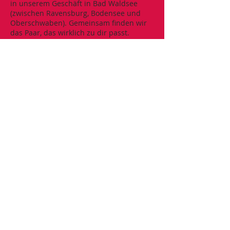
in unserem Geschäft in Bad Waldsee
(zwischen Ravensburg, Bodensee und
Oberschwaben). Gemeinsam finden wir
das Paar, das wirklich zu dir passt.
Ich wünsche Euch viel Spaß beim Stöbern.
Wenn Euch etwas auf der Seite gefallen
hat, setzt Euch bitte mit uns Per Mail
(
geiger-schuhe@web.de
) oder Telefon
(07524 / 1420) in Verbindung.
Auch wenn Euer Traumpaar nicht in der
richtigen Größe verfügbar ist, fertige ich
ihn in Eurer Größe an, sofern noch ein
Rohling vorhanden ist.
Vielen Dank für Euer Interesse.